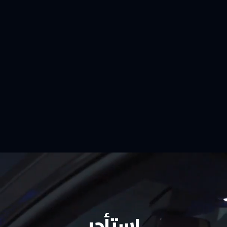
استأجر