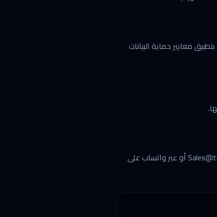
تطبيق معايير حماية البيانات
ا.
لأي استفسارات تتعلق بالخصوصية أو البيانات الشخصية، يرجى التواصل معنا عبر البريد الإلكتروني: Sales@turbo.sa أو عبر واتساب على