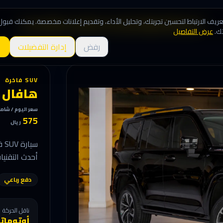
يف الارتباط لتحسين تجربتك، وتحليل الأداء، وتقديم إعلانات مخصصة. يمكنك قبول
الرئيسية
الأسطول
المميزات
حجز سيارة
من نحن
تواصل معنا
ك.
عرض التفاصيل
رفض
إدارة التفضيلات
SUV فاخرة
هافال H9
سعر اليوم / شام
575
ريال
سي
أحدث التقنيات
دفع رباعي
ناقل الحركة
أوتومات