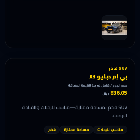
SUV فاخر
بي إم دبليو X3
سعر اليوم / شامل ضريبة القيمة المضافة
836.05
ريال
SUV فخم بمساحة ممتازة—مناسب للرحلات والقيادة
اليومية.
مناسب للرحلات
مساحة ممتازة
فخم