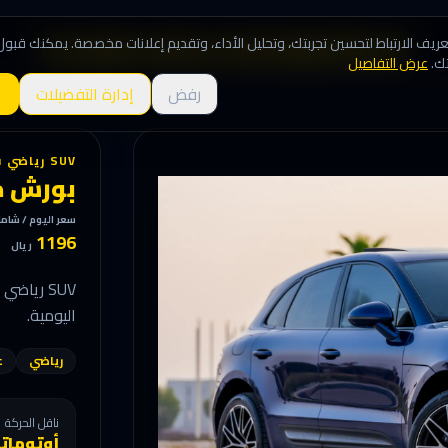
يف الارتباط لتحسين تجربتك، وتحليل الأداء، وتقديم إعلانات مخصصة. يمكنك قبول
الرئيسية
الأسطول
المميزات
حجز سيارة
من نحن
تواصل معنا
ك.
عرض التفاصيل
رفض
إدارة التفضيلات
SUV رياضي فاخر
بورش م
سعر اليوم / شام
1196
ريال
SUV ريا
اليومية.
رياضي
ع
ناقل الحركة
أوتومات