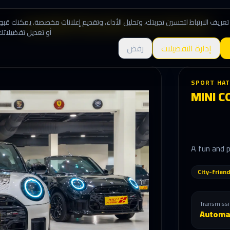
عريف الارتباط لتحسين تجربتك، وتحليل الأداء، وتقديم إعلانات مخصصة. يمكنك قب
تواصل معنا
من نحن
حجز سيارة
المميزات
الأسطول
الرئيسية
أو تعديل تفضيلاتك
إدارة التفضيلات
رفض
SPORT HA
MINI C
A fun and p
City-friend
Transmiss
Automa